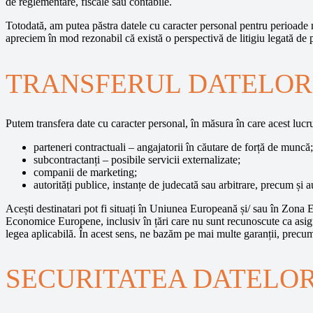
de reglementare, fiscale sau contabile.
Totodată, am putea păstra datele cu caracter personal pentru perioade 
apreciem în mod rezonabil că există o perspectivă de litigiu legată de
TRANSFERUL DATELOR
Putem transfera date cu caracter personal, în măsura în care acest lucru
parteneri contractuali – angajatorii în căutare de forță de muncă;
subcontractanți – posibile servicii externalizate;
companii de marketing;
autorități publice, instanțe de judecată sau arbitrare, precum și 
Acești destinatari pot fi situați în Uniunea Europeană și/ sau în Zona 
Economice Europene, inclusiv în țări care nu sunt recunoscute ca asigur
legea aplicabilă. În acest sens, ne bazăm pe mai multe garanții, prec
SECURITATEA DATELO