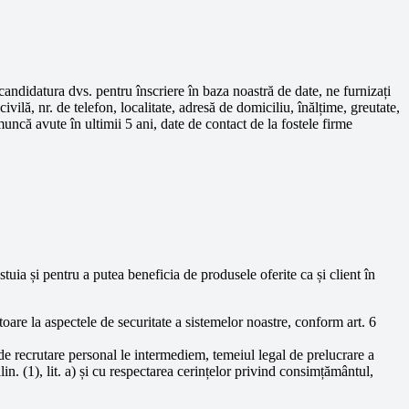
andidatura dvs. pentru înscriere în baza noastră de date, ne furnizați
ilă, nr. de telefon, localitate, adresă de domiciliu, înălțime, greutate,
muncă avute în ultimii 5 ani, date de contact de la fostele firme
tuia și pentru a putea beneficia de produsele oferite ca și client în
itoare la aspectele de securitate a sistemelor noastre, conform art. 6
 de recrutare personal le intermediem, temeiul legal de prelucrare a
in. (1), lit. a) și cu respectarea cerințelor privind consimțământul,