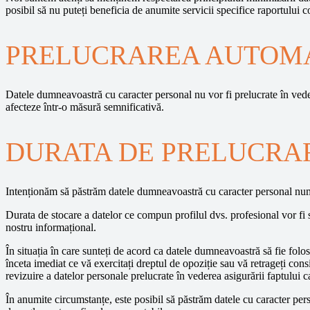
posibil să nu puteți beneficia de anumite servicii specifice raportului c
PRELUCRAREA AUTOMA
Datele dumneavoastră cu caracter personal nu vor fi prelucrate în ved
afecteze într-o măsură semnificativă.
DURATA DE PRELUCRA
Intenționăm să păstrăm datele dumneavoastră cu caracter personal numa
Durata de stocare a datelor ce compun profilul dvs. profesional vor fi st
nostru informațional.
În situația în care sunteți de acord ca datele dumneavoastră să fie folo
înceta imediat ce vă exercitați dreptul de opoziție sau vă retrageți c
revizuire a datelor personale prelucrate în vederea asigurării faptului 
În anumite circumstanțe, este posibil să păstrăm datele cu caracter per