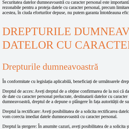
Securitatea datelor dumneavoastră cu caracter personal este importantă
rezonabile pentru a proteja datele cu caracter personal, precum limitar
acestea, în ciuda eforturilor depuse, nu putem garanta întotdeauna efic
DREPTURILE DUMNEAV
DATELOR CU CARACTE
Drepturile dumneavoastră
În conformitate cu legislația aplicabilă, beneficiați de următoarele drep
Dreptul de acces: Aveți dreptul de a obține confirmarea de la noi că da
de date cu caracter personal prelucrate, destinatarii datelor cu caracter
dumneavoastră, dreptul de a depune o plângere în fața autorității de s
Dreptul la rectificare: Aveți posibilitatea de a solicita rectificarea dat
vom corecta imediat datele dumneavoastră cu caracter personal.
Dreptul la ștergere: În anumite cazuri, aveți posibilitatea de a solicita 