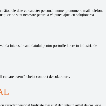
 următoarele date cu caracter personal: nume, prenume, e-mail, telefon,
ații ce ne sunt necesare pentru a vă putea ajuta cu soluționarea
alida interesul candidatului pentru posturile libere în industria de
ii cu care avem încheiat contract de colaborare.
AL
u caracter personal (indicate mai sus) dar, într-un astfel de caz, este