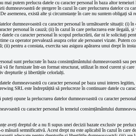
 mai putem prelucra datele cu caracter personal în baza altor temeiuri lega
rii dumneavoastră de ștergere în cazul în care prelucrarea datelor cu cara
 De asemenea, există alte și circumstanțe în care nu suntem obligați să r
 datelor dumneavoastră cu caracter personal în următoarele situații: (i) în
acter personal în cauză; (ii) în cazul în care prelucrarea este ilegală, și
e datele cu caracter personal în scopul prelucrării, dar ni le solicitați pent
gitime ca operator prevalează asupra celor ale persoanei vizate. Putem co
(ii) pentru a constata, exercita sau asigura apărarea unui drept în instanț
 personal sunt prelucrate în baza consimțământului dumneavoastră sau pen
ă fie furnizate într-un format structurat, utilizat în mod curent și care p
drepturile și libertățile celorlalți.
 datele dumneavoastră cu caracter personal pe baza unui interes legitim,
 Crewing SRL este îndreptățită să prelucreze în continuare datele cu carac
puteți opune la prelucrarea datelor dumneavoastră cu caracter personal 
avoastră cu caracter personal în temeiul consimțământului dumneavoastr
nțe aveți dreptul de a nu fi supus unei decizii bazate exclusiv pe prelucr
-o măsură semnificativă. Acest drept nu este aplicabil în cazul în care de
 garanții adecvate pentru drepturile și libertățile dumneavoastră; (iii) a