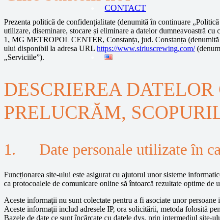
CONTACT
Prezenta politică de confidențialitate (denumită în continuare „Politică 
utilizare, diseminare, stocare și eliminare a datelor dumneavoastră c
1, MG METROPOL CENTER, Constanța, jud. Constanța (denumită în contin
ului disponibil la adresa URL
https://www.siriuscrewing.com/
(denumit
„Serviciile”).
DESCRIEREA DATELOR 
PRELUCRĂM, SCOPURIL
1. Date personale utilizate în cad
Funcționarea site-ului este asigurat cu ajutorul unor sisteme informati
ca protocoalele de comunicare online să întoarcă rezultate optime de ut
Aceste informații nu sunt colectate pentru a fi asociate unor persoane iden
Aceste informații includ adresele IP, ora solicitării, metoda folosită pen
Bazele de date ce sunt încărcate cu datele dvs. prin intermediul site-ul