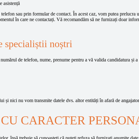
e asistență
rin telefon sau prin formular de contact. În acest caz, vom putea prelucra
momentul în care ne contactați. Vă recomandăm să ne furnizați doar inform
specialiștii noștri
, numărul de telefon, nume, prenume pentru a vă valida candidatura și a v
și nici nu vom transmite datele dvs. altor entități în afară de angajator
 CU CARACTER PERSON
or, însă trebuie să cunoașteți că puteți refuza să furnizați anumite date c