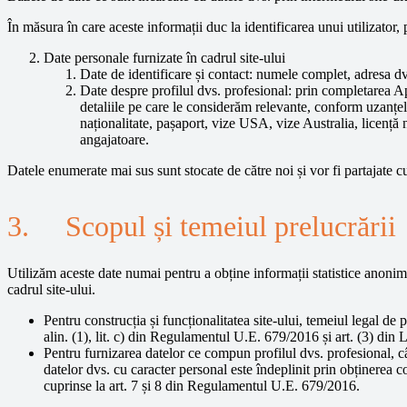
În măsura în care aceste informații duc la identificarea unui utilizator, 
Date personale furnizate în cadrul site-ului
Date de identificare și contact: numele complet, adresa dvs
Date despre profilul dvs. profesional: prin completarea Ap
detaliile pe care le considerăm relevante, conform uzanțelo
naționalitate, pașaport, vize USA, vize Australia, licență 
angajatoare.
Datele enumerate mai sus sunt stocate de către noi și vor fi partajate c
3. Scopul și temeiul prelucrării
Utilizăm aceste date numai pentru a obține informații statistice anonime 
cadrul site-ului.
Pentru construcția și funcționalitatea site-ului, temeiul legal de 
alin. (1), lit. c) din Regulamentul U.E. 679/2016 și art. (3) d
Pentru furnizarea datelor ce compun profilul dvs. profesional, câ
datelor dvs. cu caracter personal este îndeplinit prin obținerea co
cuprinse la art. 7 și 8 din Regulamentul U.E. 679/2016.