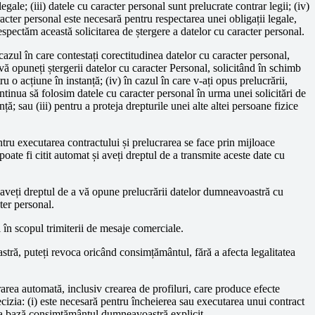
le; (iii) datele cu caracter personal sunt prelucrate contrar legii; (iv)
cter personal este necesară pentru respectarea unei obligații legale,
espectăm această solicitarea de ștergere a datelor cu caracter personal.
 cazul în care contestați corectitudinea datelor cu caracter personal,
 vă opuneți ștergerii datelor cu caracter Personal, solicitând în schimb
ru o acțiune în instanță; (iv) în cazul în care v-ați opus prelucrării,
ntinua să folosim datele cu caracter personal în urma unei solicitări de
ă; sau (iii) pentru a proteja drepturile unei alte altei persoane fizice
tru executarea contractului și prelucrarea se face prin mijloace
oate fi citit automat și aveți dreptul de a transmite aceste date cu
 aveți dreptul de a vă opune prelucrării datelor dumneavoastră cu
ter personal.
în scopul trimiterii de mesaje comerciale.
ă, puteți revoca oricând consimțământul, fără a afecta legalitatea
area automată, inclusiv crearea de profiluri, care produce efecte
cizia: (i) este necesară pentru încheierea sau executarea unui contract
re la bază consimțământul dumneavoastră explicit.