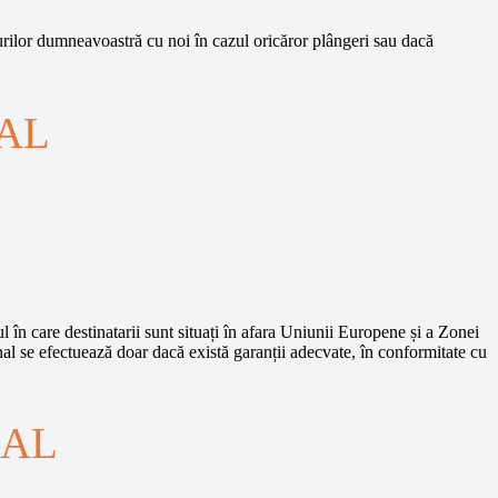
urilor dumneavoastră cu noi în cazul oricăror plângeri sau dacă
AL
în care destinatarii sunt situați în afara Uniunii Europene și a Zonei
al se efectuează doar dacă există garanții adecvate, în conformitate cu
NAL