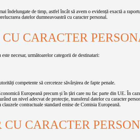
mai îndelungate de timp, astfel încât să avem o evidență exactă a raport
 prelucrarea datelor dumneavoastră cu caracter personal.
 CU CARACTER PERSON
 este necesar, următoarelor categorii de destinatari:
autorități competente să cerceteze săvârșirea de fapte penale.
Economică Europeană precum și în țări care nu fac parte din UE. În cazul 
ând un nivel adecvat de protecție, transferul datelor cu caracter person
um clauzele contractuale standard emise de Comisia Europeană.
R CU CARACTER PERSO