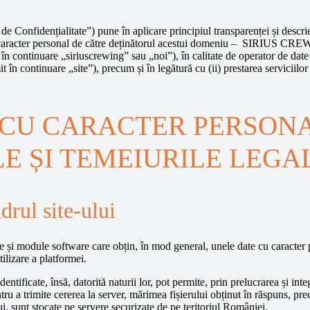
de Confidențialitate”) pune în aplicare principiul transparenței și descrie
u caracter personal de către deținătorul acestui domeniu – SIRIUS CREW
uare „siriuscrewing” sau „noi”), în calitate de operator de date cu ca
 în continuare „site”), precum și în legătură cu (ii) prestarea serviciilo
CU CARACTER PERSONA
E ȘI TEMEIURILE LEGA
rul site-ului
ce și module software care obțin, în mod general, unele date cu caracter p
ilizare a platformei.
tificate, însă, datorită naturii lor, pot permite, prin prelucrarea și integ
tru a trimite cererea la server, mărimea fișierului obținut în răspuns, precu
ui, sunt stocate pe servere securizate de pe teritoriul României.