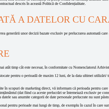
ontractual descris în această Politică de Confidențialitate.
TĂ A DATELOR CU CAR
erea generării unor decizii bazate exclusiv pe prelucrarea automată car
RE
i atât timp cât este necesar, în conformitate cu Nomenclatorul Arhivist
ocate pentru o perioadă de maxim 12 luni, de la data ultimei utilizări/ tr
site în scopuri de marketing direct, vă informam că perioada pentru care v
onsimțământul (dat fiind ca aceste prelucrări se întemeiază exclusiv pe 
ca datele sau anumite categorii de date personale prelucrate nu sunt păst
sonal pentru perioade mai lungi de timp, de exemplu în cazul în care sun