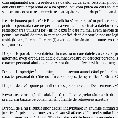
consimțământul pentru prelucrarea datelor cu caracter personal și noi nu
dați curs unui drept legal de a vă opune. Nu vom putea da curs solicită
sau pentru constatarea, exercitarea sau apărarea unui drept în instanță.
Restricționarea prelucrării: Puteți solicita să restricționăm prelucrarea
pentru o perioadă care ne permite să verificăm exactitatea datelor cu car
restricționarea utilizării lor; (iii) în cazul în care nu mai avem nevoie d
pentru intervalul de timp în care se verifică dacă drepturile noastre le
restricționare, în cazul în care: (i) avem consimțământul dumneavoastră; 
sau juridice.
Dreptul la portabilitatea datelor: În măsura în care datele cu caracter
automate, aveți dreptul ca datele dumneavoastră cu caracter personal să v
caracter personal altui operator. Acest drept nu afectează în mod negativ 
Dreptul la opoziție: În anumite situații, precum atunci când prelucrăm
caracter personal de către noi. În caz de opoziție nejustificată, Sirius
Dreptul de a vă opune primirii de mesaje comerciale: De asemenea, vă 
Revocarea consimțământului: În măsura în care prelucrăm datele dumne
prelucrării bazate pe consimțământ înainte de retragerea acestuia.
Dreptul de a nu fi supus unor decizii individuale: În anumite circumsta
juridice în privința dumneavoastră sau vă afectează în mod similar într
între dumneavoastră și noi; (ii) este autorizată de lege care prevede și