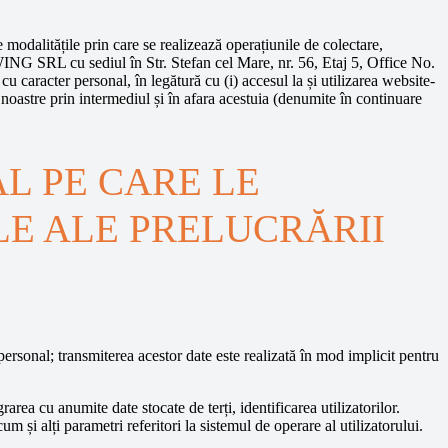
 modalitățile prin care se realizează operațiunile de colectare,
ING SRL cu sediul în Str. Stefan cel Mare, nr. 56, Etaj 5, Office No.
racter personal, în legătură cu (i) accesul la și utilizarea website-
r noastre prin intermediul și în afara acestuia (denumite în continuare
L PE CARE LE
LE ALE PRELUCRĂRII
ersonal; transmiterea acestor date este realizată în mod implicit pentru
rarea cu anumite date stocate de terți, identificarea utilizatorilor.
m și alți parametri referitori la sistemul de operare al utilizatorului.