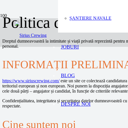
Politica de confidenț
ȘANTIERE NAVALE
Dreptul dumneavoastră la intimitate și viață privată reprezintă pentru
personal.
JOBURI
INFORMAȚII PRELIMIN
BLOG
https://www.siriuscrewing.com/
este un site ce colectează candidatura
teritoriul european și non european. Noi punem la dispoziția angajatori
cele două părți – angajator și candidat, în funcție de criteriile relevante
Confidențialitatea, integritatea și securitatea datelor dumneavoastră c
DESPRE NOI
respectate.
Cine suntem noi