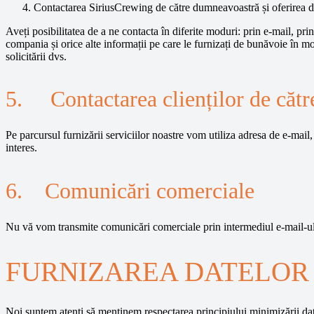
Contactarea SiriusCrewing de către dumneavoastră și oferirea d
Aveți posibilitatea de a ne contacta în diferite moduri: prin e-mail, p
compania și orice alte informații pe care le furnizați de bunăvoie în 
solicitării dvs.
5. Contactarea clienților de către 
Pe parcursul furnizării serviciilor noastre vom utiliza adresa de e-mail
interes.
6. Comunicări comerciale
Nu vă vom transmite comunicări comerciale prin intermediul e-mail-ului 
FURNIZAREA DATELOR
Noi suntem atenți să menținem respectarea principiului minimizării datel