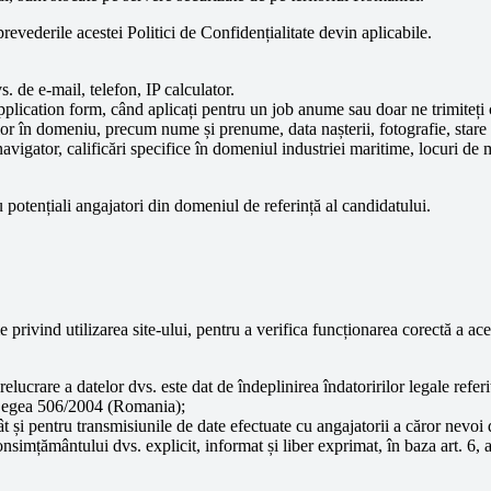
prevederile acestei Politici de Confidențialitate devin aplicabile.
. de e-mail, telefon, IP calculator.
plication form, când aplicați pentru un job anume sau doar ne trimiteți c
r în domeniu, precum nume și prenume, data nașterii, fotografie, stare civ
navigator, calificări specifice în domeniul industriei maritime, locuri de 
u potențiali angajatori din domeniul de referință al candidatului.
privind utilizarea site-ului, pentru a verifica funcționarea corectă a aces
prelucrare a datelor dvs. este dat de îndeplinirea îndatoririlor legale refer
in Legea 506/2004 (Romania);
t și pentru transmisiunile de date efectuate cu angajatorii a căror nevoi
nsimțământului dvs. explicit, informat și liber exprimat, în baza art. 6, al