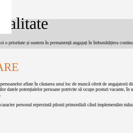
ialitate
 noi o prioritate și suntem în permanență angajați în îmbunătățirea cont
ARE
 persoanelor aflate în căutarea unui loc de muncă oferit de angajatorii d
lor datele potențialelor persoane potrivite să ocupe posturi vacante, în 
.
u caracter personal reprezintă pilonii primordiali când implementăm măsur