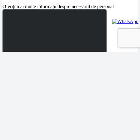
Oferiți mai multe informații despre necesarul de personal
Acord GDPR
*
Pentru a răspunde solicitării, avem nevoie de acordul dvs. pentru
prelucrarea datelor introduse în formular.*
Da Sunt de acord
Services