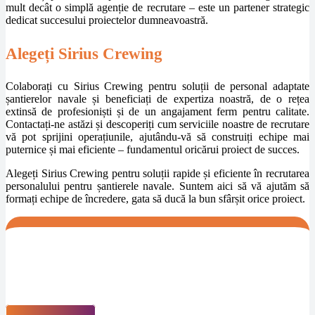
mult decât o simplă agenție de recrutare – este un partener strategic
dedicat succesului proiectelor dumneavoastră.
Alegeți Sirius Crewing
Colaborați cu Sirius Crewing pentru soluții de personal adaptate
șantierelor navale și beneficiați de expertiza noastră, de o rețea
extinsă de profesioniști și de un angajament ferm pentru calitate.
Contactați-ne astăzi și descoperiți cum serviciile noastre de recrutare
vă pot sprijini operațiunile, ajutându-vă să construiți echipe mai
puternice și mai eficiente – fundamentul oricărui proiect de succes.
Alegeți Sirius Crewing pentru soluții rapide și eficiente în recrutarea
personalului pentru șantierele navale. Suntem aici să vă ajutăm să
formați echipe de încredere, gata să ducă la bun sfârșit orice proiect.
Contactează-ne pentru o ofertă
personalizată