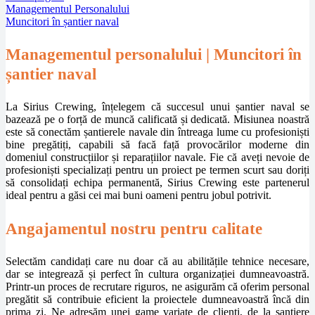
Managementul Personalului
Muncitori în șantier naval
Managementul personalului | Muncitori în
șantier naval
La Sirius Crewing, înțelegem că succesul unui șantier naval se
bazează pe o forță de muncă calificată și dedicată. Misiunea noastră
este să conectăm șantierele navale din întreaga lume cu profesioniști
bine pregătiți, capabili să facă față provocărilor moderne din
domeniul construcțiilor și reparațiilor navale. Fie că aveți nevoie de
profesioniști specializați pentru un proiect pe termen scurt sau doriți
să consolidați echipa permanentă, Sirius Crewing este partenerul
ideal pentru a găsi cei mai buni oameni pentru jobul potrivit.
Angajamentul nostru pentru calitate
Selectăm candidați care nu doar că au abilitățile tehnice necesare,
dar se integrează și perfect în cultura organizației dumneavoastră.
Printr-un proces de recrutare riguros, ne asigurăm că oferim personal
pregătit să contribuie eficient la proiectele dumneavoastră încă din
prima zi. Ne adresăm unei game variate de clienți, de la șantiere