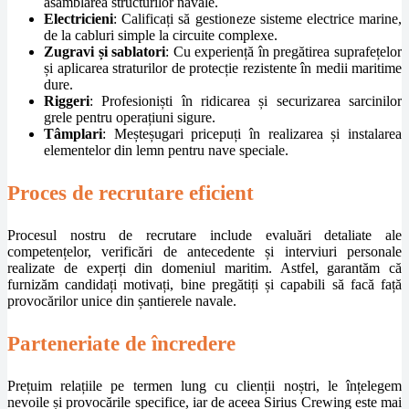
asamblarea structurilor navale.
Electricieni
: Calificați să gestioneze sisteme electrice marine,
de la cabluri simple la circuite complexe.
Zugravi și sablatori
: Cu experiență în pregătirea suprafețelor
și aplicarea straturilor de protecție rezistente în medii maritime
dure.
Riggeri
: Profesioniști în ridicarea și securizarea sarcinilor
grele pentru operațiuni sigure.
Tâmplari
: Meșteșugari pricepuți în realizarea și instalarea
elementelor din lemn pentru nave speciale.
Proces de recrutare eficient
Procesul nostru de recrutare include evaluări detaliate ale
competențelor, verificări de antecedente și interviuri personale
realizate de experți din domeniul maritim. Astfel, garantăm că
furnizăm candidați motivați, bine pregătiți și capabili să facă față
provocărilor unice din șantierele navale.
Parteneriate de încredere
Prețuim relațiile pe termen lung cu clienții noștri, le înțelegem
nevoile și provocările specifice, iar de aceea Sirius Crewing este mai