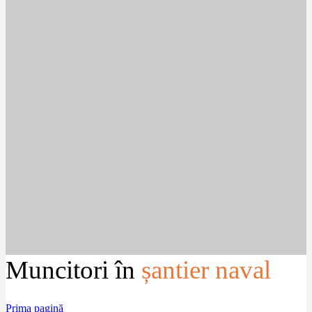
Muncitori în
șantier naval
Prima pagină