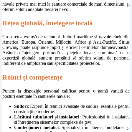
navale private mai mici la șantiere comerciale de mari dimensiuni, și
oferim soluții adaptate fiecărei nevoi.
Rețea globală, înțelegere locală
Cu o rețea extinsă de talente în huburi maritime și navale cheie din
America, Europa, Orientul Mijlociu, Africa și Asia-Pacific, Sirius
Crewing poate răspunde rapid și eficient cerințelor dumneavoastră.
Având o înțelegere profundă a piețelor locale, combinată cu o
expertiză globală, suntem pregătiți să oferim soluții de personal
indiferent de amploarea sau specificitatea proiectelor.
Roluri și competențe
Punem la dispoziție personal calificat pentru o gamă variată de
posturi esențiale în șantierele navale:
Sudori
: Experți în tehnici avansate de sudură, esențiale pentru
construcțiile moderne.
Lăcătuși tubulatori și instalatori
: Profesioniști în instalarea
și întreținerea sistemelor complexe de țevi.
Confecționeri metalici
: Specializați în tăierea, modelarea și